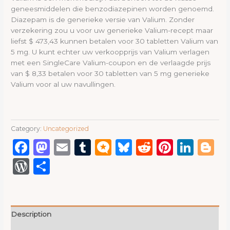
geneesmiddelen die benzodiazepinen worden genoemd.
Diazepam is de generieke versie van Valium. Zonder
verzekering zou u voor uw generieke Valium-recept maar
liefst $ 473,43 kunnen betalen voor 30 tabletten Valium van
5 mg. U kunt echter uw verkoopprijs van Valium verlagen
met een SingleCare Valium-coupon en de verlaagde prijs
van $ 8,33 betalen voor 30 tabletten van 5 mg generieke
Valium voor al uw navullingen.
Category:
Uncategorized
Facebook
Mastodon
Email
Tumblr
Micro.blog
Bluesky
Reddit
Pinter
Link
B
WordPress
Share
Description