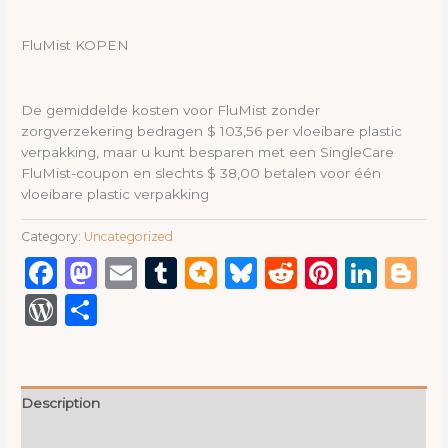
FluMist KOPEN
De gemiddelde kosten voor FluMist zonder
zorgverzekering bedragen $ 103,56 per vloeibare plastic
verpakking, maar u kunt besparen met een SingleCare
FluMist-coupon en slechts $ 38,00 betalen voor één
vloeibare plastic verpakking
Category:
Uncategorized
Facebook
Mastodon
Email
Tumblr
Micro.blog
Bluesky
Reddit
Pinter
Link
B
WordPress
Share
Description
Reviews (0)