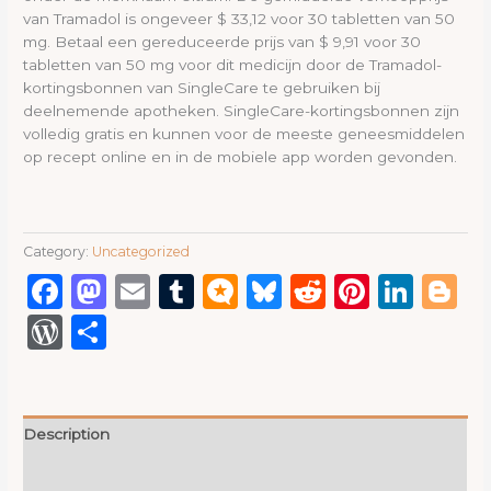
van Tramadol is ongeveer $ 33,12 voor 30 tabletten van 50
mg. Betaal een gereduceerde prijs van $ 9,91 voor 30
tabletten van 50 mg voor dit medicijn door de Tramadol-
kortingsbonnen van SingleCare te gebruiken bij
deelnemende apotheken. SingleCare-kortingsbonnen zijn
volledig gratis en kunnen voor de meeste geneesmiddelen
op recept online en in de mobiele app worden gevonden.
Category:
Uncategorized
Facebook
Mastodon
Email
Tumblr
Micro.blog
Bluesky
Reddit
Pinter
Link
B
WordPress
Share
Description
Reviews (0)