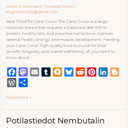
Leave a Comment
/
hospital forum
/
origineelmeds@gmail.com
Best Food for Cane Corso The Cane Corso is a large,
muscular breed that requires a balanced diet rich in
protein, healthy fats, and essential nutrients to maintain
optimal health, energy, and muscle development. Feeding
your Cane Corso high-quality food is crucial for their
growth, longevity, and overall well-being. all you need to
know about
F
M
E
T
M
B
R
Pi
Li
B
a
a
m
u
ic
lu
e
n
n
lo
W
S
c
st
ai
m
ro
e
d
te
k
g
or
h
e
o
l
bl
.b
s
di
re
e
g
Read More »
d
ar
b
d
r
lo
k
t
st
dI
e
P
e
o
o
g
y
n
re
Potilastiedot
Potilastiedot Nembutalin
o
n
Nembutalin