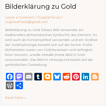
o
o
g
y
n
re
Bilderklärung
Bilderklärung zu Gold
o
n
zu
ss
Gold
k
Leave a Comment
/
hospital forum
/
origineelmeds@gmail.com
Bilderklärung zu Gold Dieses Bild verwendet ein
traditionelles alchemistisches Symbol für das Element. Es
wird auch als Sonnensymbol verwendet, und ein Großteil
der Goldmythologie bezieht sich auf die Sonne. Frühe
Alchemisten waren von Gold besessen und verfolgten
ihren Wunsch, unedle Metalle (meist Blei) in Gold
umzuwandeln. Das Bild im Hintergrund basiert auf der
symbolischen Darstellung
F
M
E
T
M
B
R
Pi
Li
B
a
a
m
u
ic
lu
e
n
n
lo
W
S
c
st
ai
m
ro
e
d
te
k
g
or
h
e
o
l
bl
.b
s
di
re
e
g
Read More »
d
ar