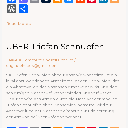
a
a
m
u
ic
lu
e
n
n
lo
W
S
c
st
ai
m
ro
e
d
te
k
g
or
h
e
o
l
bl
.b
s
di
re
e
g
Read More »
d
ar
b
d
r
lo
k
t
st
dI
e
P
e
o
o
g
y
n
re
UBER
UBER Triofan Schnupfen
o
n
Triofan
ss
Schnupfen
k
Leave a Comment
/
hospital forum
/
origineelmeds@gmail.com
SA Triofan Schnupfen ohne Konservierungsmittel ist ein
lokal anzuwendendes Arzneimittel gegen Schnupfen, das
ein Abschwellen der Nasenschleimhaut bewirkt und den
schleimigen Nasenausfluss vermindert und verflüssigt.
Dadurch wird das Atmen durch die Nase wieder möglich.
Triofan Schnupfen ohne Konservierungsmittel wird zur
Abschwellung der Nasenschleimhaut zur Erleichterung
der Atmung bei Schnupfen verwendet.