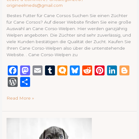
origineelmeds@gmail.com
Bestes Futter für Cane Corsos Suchen Sie einen Züchter
für Cane Corsos? Auf dieser Website finden Sie eine große
Auswahl an Cane Corso-Welpen. Hier werden ganzjährig
Welpen angeboten. Die Züchter sind sehr zuverlässig, und
viele Kunden bestätigen die Qualität der Zucht. Kaufen Sie
Ihren Cane Corso-Welpen also über die untenstehende
Website. . Cane Corso-Welpen zu
F
M
E
T
M
B
R
Pi
Li
B
a
a
m
u
ic
lu
e
n
n
lo
W
S
c
st
ai
m
ro
e
d
te
k
g
or
h
e
o
l
bl
.b
s
di
re
e
g
Read More »
d
ar
b
d
r
lo
k
t
st
dI
e
P
e
o
o
g
y
n
re
Beste
o
n
voeding
ss
voor