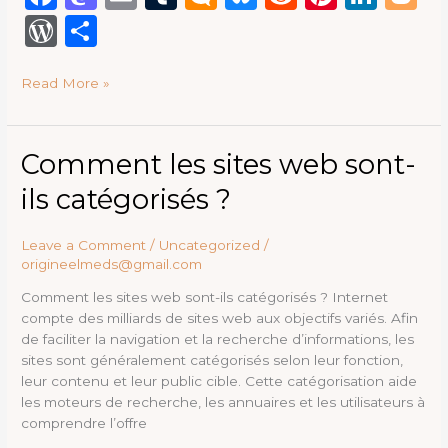
a
a
m
u
ic
lu
e
n
n
lo
W
S
c
st
ai
m
ro
e
d
te
k
g
or
h
e
o
l
bl
.b
s
di
re
e
g
Read More »
d
ar
b
d
r
lo
k
t
st
dI
e
P
e
o
o
g
y
n
re
Comment
Comment les sites web sont-
o
n
les
ss
ils catégorisés ?
sites
k
web
sont-
Leave a Comment
/
Uncategorized
/
ils
origineelmeds@gmail.com
catégorisés
Comment les sites web sont-ils catégorisés ? Internet
?
compte des milliards de sites web aux objectifs variés. Afin
de faciliter la navigation et la recherche d’informations, les
sites sont généralement catégorisés selon leur fonction,
leur contenu et leur public cible. Cette catégorisation aide
les moteurs de recherche, les annuaires et les utilisateurs à
comprendre l’offre