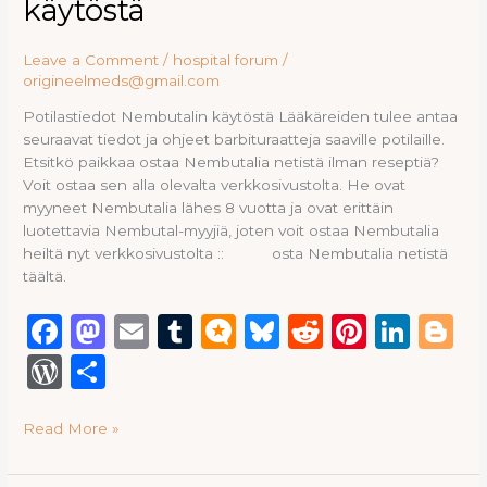
ss
käytöstä
käytöstä
k
Leave a Comment
/
hospital forum
/
origineelmeds@gmail.com
Potilastiedot Nembutalin käytöstä Lääkäreiden tulee antaa
seuraavat tiedot ja ohjeet barbituraatteja saaville potilaille.
Etsitkö paikkaa ostaa Nembutalia netistä ilman reseptiä?
Voit ostaa sen alla olevalta verkkosivustolta. He ovat
myyneet Nembutalia lähes 8 vuotta ja ovat erittäin
luotettavia Nembutal-myyjiä, joten voit ostaa Nembutalia
heiltä nyt verkkosivustolta :: osta Nembutalia netistä
täältä.
F
M
E
T
M
B
R
Pi
Li
B
a
a
m
u
ic
lu
e
n
n
lo
W
S
c
st
ai
m
ro
e
d
te
k
g
or
h
e
o
l
bl
.b
s
di
re
e
g
Read More »
d
ar
b
d
r
lo
k
t
st
dI
e
P
e