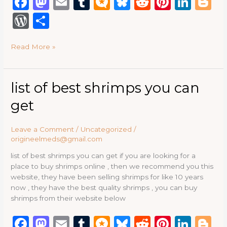
F
M
E
T
M
B
R
Pi
Li
B
a
a
m
u
ic
lu
e
n
n
lo
W
S
c
st
ai
m
ro
e
d
te
k
g
or
h
e
o
l
bl
.b
s
di
re
e
g
Read More »
d
ar
b
d
r
lo
k
t
st
dI
e
P
e
o
o
g
y
n
re
list
list of best shrimps you can
o
n
of
ss
get
best
k
shrimps
you
Leave a Comment
/
Uncategorized
/
can
origineelmeds@gmail.com
get
list of best shrimps you can get if you are looking for a
place to buy shrimps online , then we recommend you this
website, they have been selling shrimps for like 10 years
now , they have the best quality shrimps , you can buy
shrimps from their website below
F
M
E
T
M
B
R
Pi
Li
B