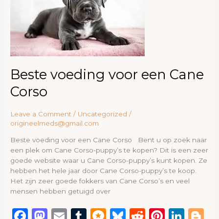
k
een
Cane
Corso
Beste voeding voor een Cane
Corso
Leave a Comment
/
Uncategorized
/
origineelmeds@gmail.com
Beste voeding voor een Cane Corso Bent u op zoek naar
een plek om Cane Corso-puppy’s te kopen? Dit is een zeer
goede website waar u Cane Corso-puppy’s kunt kopen. Ze
hebben het hele jaar door Cane Corso-puppy’s te koop.
Het zijn zeer goede fokkers van Cane Corso’s en veel
mensen hebben getuigd over
F
M
E
T
M
B
R
Pi
Li
B