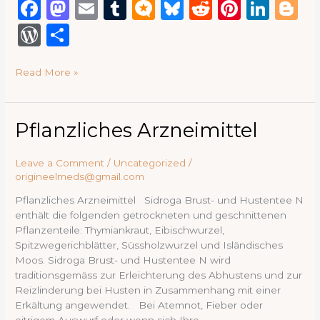
F
M
E
T
M
B
R
Pi
Li
B
a
a
m
u
ic
lu
e
n
n
lo
W
S
c
st
ai
m
ro
e
d
te
k
g
or
h
e
o
l
bl
.b
s
di
re
e
g
Read More »
d
ar
b
d
r
lo
k
t
st
dI
e
P
e
o
o
g
y
n
re
Pflanzliches
Pflanzliches Arzneimittel
o
n
Arzneimittel
ss
k
Leave a Comment
/
Uncategorized
/
origineelmeds@gmail.com
Pflanzliches Arzneimittel Sidroga Brust- und Hustentee N
enthält die folgenden getrockneten und geschnittenen
Pflanzenteile: Thymiankraut, Eibischwurzel,
Spitzwegerichblätter, Süssholzwurzel und Isländisches
Moos. Sidroga Brust- und Hustentee N wird
traditionsgemäss zur Erleichterung des Abhustens und zur
Reizlinderung bei Husten in Zusammenhang mit einer
Erkältung angewendet. Bei Atemnot, Fieber oder