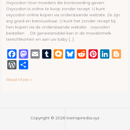
Oxycodon Voor moeders die borstvoeding geven:
Oxycodon is online te koop zonder recept. U kunt
oxycodon online kopen via onderstaande website. Ze zijn
erg goed en betrouwbaar. U kunt het zonder recept bij
hen kopen via de onderstaande website. . oxycodon
bestellen . Dit geneesmiddel kan in de moedermelk
terechtkomen en aan uw baby […]
F
M
E
T
M
B
R
Pi
Li
B
a
a
m
u
ic
lu
e
n
n
lo
W
S
c
st
ai
m
ro
e
d
te
k
g
or
h
e
o
l
bl
.b
s
di
re
e
g
Read More »
d
ar
b
d
r
lo
k
t
st
dI
e
P
e
o
o
g
y
n
re
o
n
ss
k
Copyright © 2026 loeinspiredss.xyz