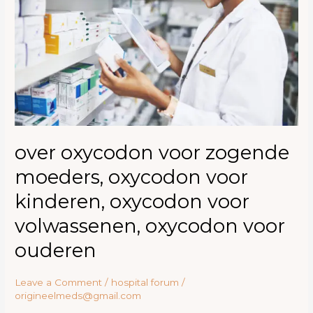
moeders,
oxycodon
voor
kinderen,
oxycodon
voor
volwassenen,
oxycodon
voor
ouderen
over oxycodon voor zogende
moeders, oxycodon voor
kinderen, oxycodon voor
volwassenen, oxycodon voor
ouderen
Leave a Comment
/
hospital forum
/
origineelmeds@gmail.com