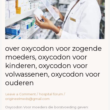
oxycodon
voor
kinderen,
oxycodon
voor
volwassenen,
oxycodon
voor
ouderen
over oxycodon voor zogende
moeders, oxycodon voor
kinderen, oxycodon voor
volwassenen, oxycodon voor
ouderen
Leave a Comment
/
hospital forum
/
origineelmeds@gmail.com
Oxycodon Voor moeders die borstvoeding geven: