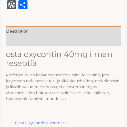
WordPress
Share
Description
Reviews (0)
osta oxycontin 40mg ilman
reseptiä
Amfetamiini on keskushermostoa stimuloiva aine, jota
käytetään tarkkaavaisuus- ja ylivilkkaushäiriön, narkolepsian
ja liikalihavuuden hoidossa; sitä käytetään myös
ahmimishäiriön hoitoon sen inaktiivisen aihiolääkkeen,
lisdeksamfetamiinin, muodossa.
Osta OxyContinia verkossa