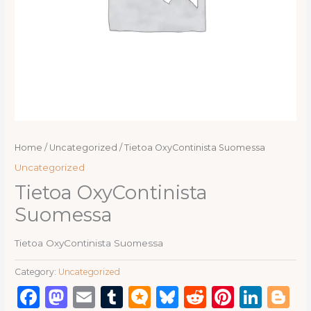
Home
/
Uncategorized
/ Tietoa OxyContinista Suomessa
Uncategorized
Tietoa OxyContinista
Suomessa
Tietoa OxyContinista Suomessa
Category:
Uncategorized
Facebook
Mastodon
Email
Tumblr
Micro.blog
Bluesky
Reddit
Pinter
Link
B