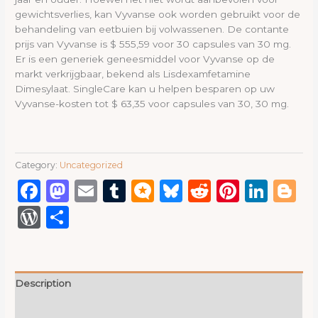
gewichtsverlies, kan Vyvanse ook worden gebruikt voor de
behandeling van eetbuien bij volwassenen. De contante
prijs van Vyvanse is $ 555,59 voor 30 capsules van 30 mg.
Er is een generiek geneesmiddel voor Vyvanse op de
markt verkrijgbaar, bekend als Lisdexamfetamine
Dimesylaat. SingleCare kan u helpen besparen op uw
Vyvanse-kosten tot $ 63,35 voor capsules van 30, 30 mg.
Category:
Uncategorized
Facebook
Mastodon
Email
Tumblr
Micro.blog
Bluesky
Reddit
Pinter
Link
B
WordPress
Share
Description
Reviews (0)